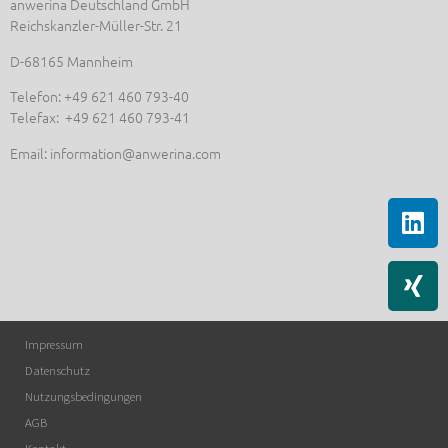
anwerina Deutschland GmbH
Reichskanzler-Müller-Str. 21
D-68165 Mannheim
Telefon: +49 621 460 793-40
Telefax: +49 621 460 793-41
Email: information@anwerina.com
Impressum
Datenschutz
Nutzungsbedingungen
AGB
Kontakt