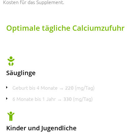
Kosten für das Supplement.
Optimale tägliche Calciumzufuhr
Säuglinge
Geburt bis 4 Monate →
(mg/Tag)
220
6 Monate bis 1 Jahr →
(mg/Tag)
330
Kinder und Jugendliche