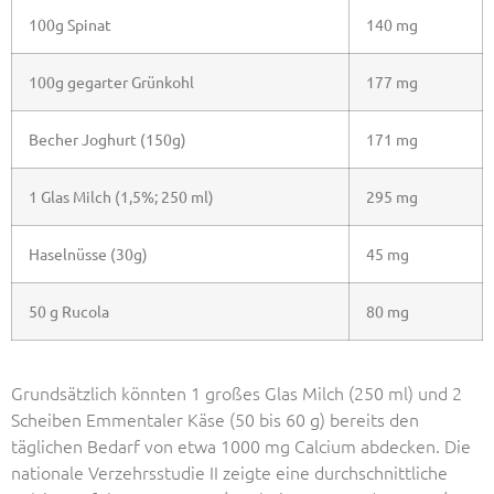
100g Spinat
140 mg
100g gegarter Grünkohl
177 mg
Becher Joghurt (150g)
171 mg
1 Glas Milch (1,5%; 250 ml)
295 mg
Haselnüsse (30g)
45 mg
50 g Rucola
80 mg
Grundsätzlich könnten 1 großes Glas Milch (250 ml) und 2
Scheiben Emmentaler Käse (50 bis 60 g) bereits den
täglichen Bedarf von etwa 1000 mg Calcium abdecken. Die
nationale Verzehrsstudie II zeigte eine durchschnittliche