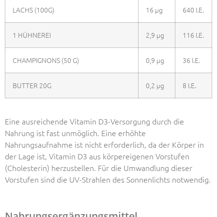
LACHS (100G)
16 µg
640 I.E.
1 HÜHNEREI
2,9 µg
116 I.E.
CHAMPIGNONS (50 G)
0,9 µg
36 I.E.
BUTTER 20G
0,2 µg
8 I.E.
Eine ausreichende Vitamin D3-Versorgung durch die
Nahrung ist fast unmöglich. Eine erhöhte
Nahrungsaufnahme ist nicht erforderlich, da der Körper in
der Lage ist, Vitamin D3 aus körpereigenen Vorstufen
(Cholesterin) herzustellen. Für die Umwandlung dieser
Vorstufen sind die UV-Strahlen des Sonnenlichts notwendig.
Nahrungsergänzungsmittel