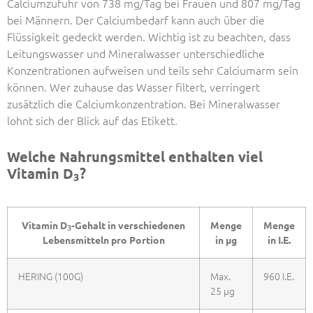
Calciumzufuhr von 738 mg/Tag bei Frauen und 807 mg/Tag
bei Männern. Der Calciumbedarf kann auch über die
Flüssigkeit gedeckt werden. Wichtig ist zu beachten, dass
Leitungswasser und Mineralwasser unterschiedliche
Konzentrationen aufweisen und teils sehr Calciumarm sein
können. Wer zuhause das Wasser filtert, verringert
zusätzlich die Calciumkonzentration. Bei Mineralwasser
lohnt sich der Blick auf das Etikett.
Welche Nahrungsmittel enthalten viel
Vitamin D
?
3
Vitamin D
-Gehalt in verschiedenen
Menge
Menge
3
Lebensmitteln pro Portion
in µg
in I.E.
HERING (100G)
Max.
960 I.E.
25 µg