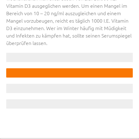
Vitamin D3 ausgeglichen werden. Um einen Mangel im
Bereich von 10 – 20 ng/ml auszugleichen und einem
Mangel vorzubeugen, reicht es täglich 1000 I.E. Vitamin
D3 einzunehmen. Wer im Winter häufig mit Müdigkeit
und Infekten zu kämpfen hat, sollte seinen Serumspiegel
überprüfen lassen.
5 - 10 ng/ml Schwerer Vitamin D3-Mangel
10 - 20 ng/ml Vitamin D3-Mangel
20 - 30 ng/ml Suboptimaler Serumspiegel des Vitamin D3
> 30 ng/ml Optimale Vitamin D3 Versorgung