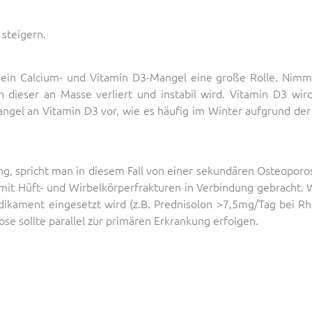
steigern.
em ein Calcium- und Vitamin D3-Mangel eine große Rolle. Nim
dieser an Masse verliert und instabil wird. Vitamin D3 wir
el an Vitamin D3 vor, wie es häufig im Winter aufgrund der t
, spricht man in diesem Fall von einer sekundären Osteoporos
er mit Hüft- und Wirbelkörperfrakturen in Verbindung gebracht.
ikament eingesetzt wird (z.B. Prednisolon >7,5mg/Tag bei Rh
se sollte parallel zur primären Erkrankung erfolgen.