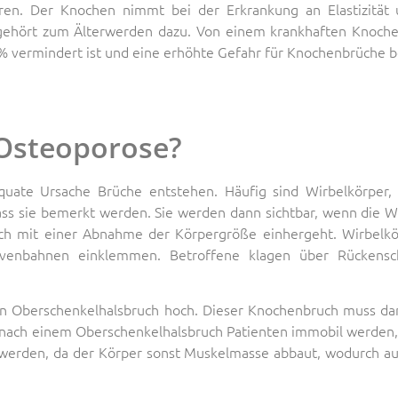
ren. Der Knochen nimmt bei der Erkrankung an Elastizität u
gehört zum Älterwerden dazu. Von einem krankhaften Knoche
% vermindert ist und eine erhöhte Gefahr für Knochenbrüche b
 Osteoporose?
ate Ursache Brüche entstehen. Häufig sind Wirbelkörper, 
ss sie bemerkt werden. Sie werden dann sichtbar, wenn die W
auch mit einer Abnahme der Körpergröße einhergeht. Wirbelk
venbahnen einklemmen. Betroffene klagen über Rückensc
inen Oberschenkelhalsbruch hoch. Dieser Knochenbruch muss d
 nach einem Oberschenkelhalsbruch Patienten immobil werden, 
bt werden, da der Körper sonst Muskelmasse abbaut, wodurch a