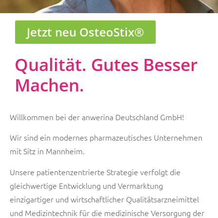
Jetzt neu OsteoStix®
passion
for
patients
Qualität. Gutes Besser
...seit mehr als 10
Machen.
Jahren
Willkommen bei der anwerina Deutschland GmbH!
Wir sind ein modernes pharmazeutisches Unternehmen
mit Sitz in Mannheim.
Unsere patientenzentrierte Strategie verfolgt die
gleichwertige Entwicklung und Vermarktung
einzigartiger und wirtschaftlicher Qualitätsarzneimittel
und Medizintechnik für die medizinische Versorgung der